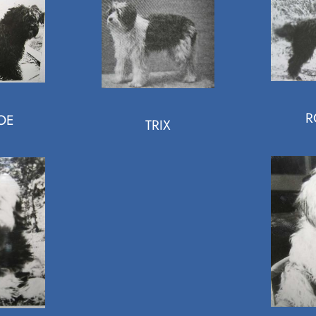
R
OE
TRIX