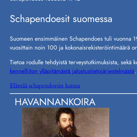
Schapendoesit suomessa
Suomeen ensimmäinen Schapendoes tuli vuonna 19
vuosittain noin 100 ja kokonaisrekisteröintimäärä o
Tietoa rodulle tehdyistä terveystutkimuksista, sekä k
kennelliiton ylläpitämästä jalostustietojärjestelmästä
.
Elämää schapendoesin kanssa
HAVANNANKOIRA