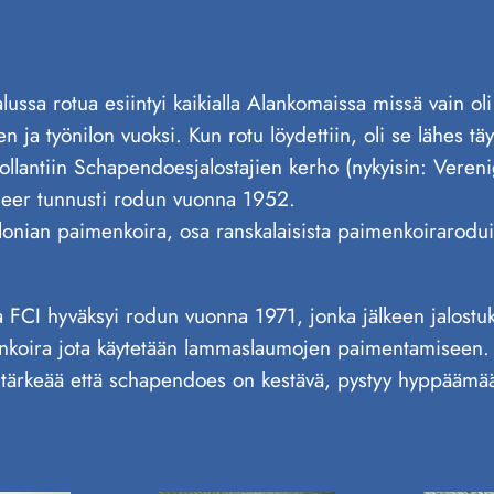
ssa rotua esiintyi kaikialla Alankomaissa missä vain oli
n ja työnilon vuoksi. Kun rotu löydettiin, oli se lähes t
 hollantiin Schapendoesjalostajien kerho (nykyisin: Ve
heer tunnusti rodun vuonna 1952.
alonian paimenkoira, osa ranskalaisista paimenkoirarodui
FCI hyväksyi rodun vuonna 1971, jonka jälkeen jalostukse
enkoira jota käytetään lammaslaumojen paimentamiseen.
ja on tärkeää että schapendoes on kestävä, pystyy hyppäämä