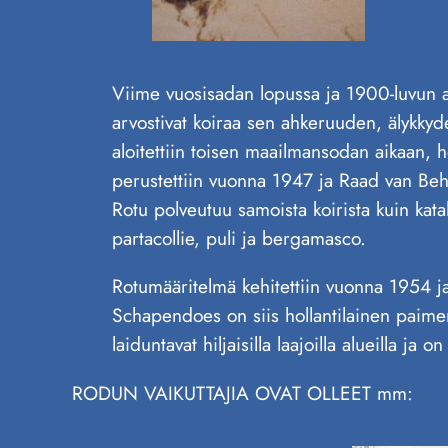
Viime vuosisadan lopussa ja 1900-luvun alu
arvostivat koiraa sen ahkeruuden, älykkyde
aloitettiin toisen maailmansodan aikaan,
perustettiin vuonna 1947 ja Raad van Be
Rotu polveutuu samoista koirista kuin kat
partacollie, puli ja bergamasco.
Rotumääritelmä kehitettiin vuonna 1954 ja 
Schapendoes on siis hollantilainen paim
laiduntavat hiljaisilla laajoilla alueilla 
RODUN VAIKUTTAJIA OVAT OLLEET mm: