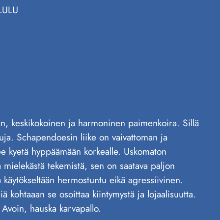
LULU
en, keskikokoinen ja harmoninen paimenkoira. Sillä
ttuja. Schapendoesin liike on vaivattoman ja
ulee kyetä hyppäämään korkealle. Uskomaton
a mielekästä tekemistä, sen on saatava paljon
a käytökseltään hermostuntu eikä agressiivinen.
 kohtaaan se osoittaa kiintymystä ja lojaalisuutta.
 Avoin, hauska karvapallo.