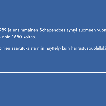
89 ja ensimmäinen Schapendoes syntyi suomeen vuonna
n noin 1650 koiraa.
oirien saavutuksista niin näyttely- kuin harrastuspuolell