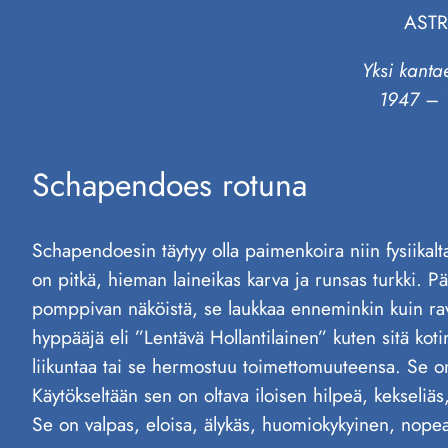
AST
Yksi kanta
1947 – 
Schapendoes rotuna
Schapendoesin täytyy olla paimenkoira niin fysiikal
on pitkä, hieman laineikas karva ja runsas turkki. Pä
pomppivan näköistä, se laukkaa enneminkin kuin rava
hyppääjä eli ”Lentävä Hollantilainen” kuten sitä kot
liikuntaa tai se hermostuu toimettomuuteensa. Se on
Käytökseltään sen on oltava iloisen hilpeä, kekseliäs
Se on valpas, eloisa, älykäs, huomiokykyinen, nopea