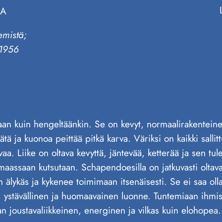
RA
emistä;
1956
taan kuin hengeltäänkin. Se on kevyt, normaalirakentein
ätä ja kuonoa peittää pitkä karva. Väriksi on kaikki salli
a. Liike on oltava kevyttä, jäntevää, ketterää ja sen t
imaassaan kutsutaan. Schapendoesilla on jatkuvasti oltav
 älykäs ja kykenee toimimaan itsenäisesti. Se ei saa oll
, ystävällinen ja huomaavainen luonne. Tuntemiaan ihmisiä
n joustavaliikkeinen, energinen ja vilkas kuin elohopea.