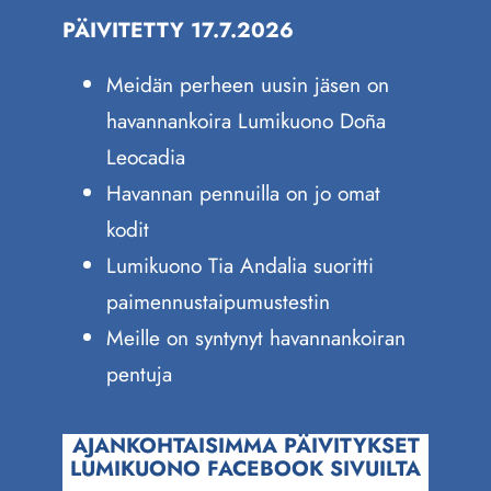
PÄIVITETTY 17.7.2026
Meidän perheen uusin jäsen on
havannankoira Lumikuono Doña
Leocadia
Havannan pennuilla on jo omat
kodit
Lumikuono Tia Andalia suoritti
paimennustaipumustestin
Meille on syntynyt havannankoiran
pentuja
AJANKOHTAISIMMA PÄIVITYKSET
LUMIKUONO FACEBOOK SIVUILTA