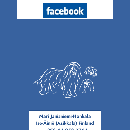
Mari Jänisniemi-Honkala
Iso-Äiniö (Asikkala) Finland