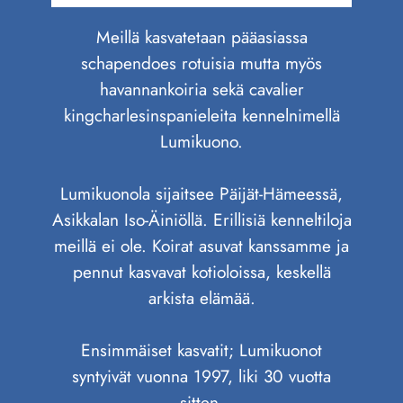
Meillä kasvatetaan pääasiassa
schapendoes rotuisia mutta myös
havannankoiria sekä cavalier
kingcharlesinspanieleita kennelnimellä
Lumikuono.
Lumikuonola sijaitsee Päijät-Hämeessä,
Asikkalan Iso-Äiniöllä. Erillisiä kenneltiloja
meillä ei ole. Koirat asuvat kanssamme ja
pennut kasvavat kotioloissa, keskellä
arkista elämää.
Ensimmäiset kasvatit; Lumikuonot
syntyivät vuonna 1997, liki 30 vuotta
sitten.