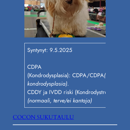
Syntynyt: 9.5.2025
CDPA
(Kondrodysplasia): CDPA/CDPA
(samanperi
kondrodysplasia).
CDDY ja IVDD riski (Kondrodystrofia): N/
(normaali, terve/ei kantaja)
COCON SUKUTAULU