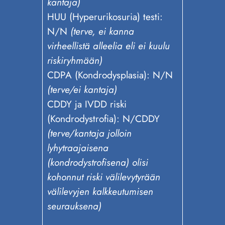
kantaja)
HUU (Hyperurikosuria) testi:
N/N
(terve, ei kanna
virheellistä alleelia eli ei kuulu
riskiryhmään)
CDPA (Kondrodysplasia): N/N
(terve/ei kantaja)
CDDY ja IVDD riski
(Kondrodystrofia): N/CDDY
(terve/kantaja jolloin
lyhytraajaisena
(kondrodystrofisena) olisi
kohonnut riski välilevytyrään
välilevyjen kalkkeutumisen
seurauksena)