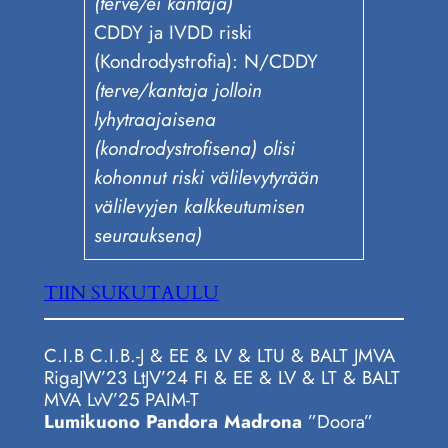
(terve/ei kantaja)
CDDY ja IVDD riski
(Kondrodystrofia): N/CDDY
(terve/kantaja jolloin
lyhytraajaisena
(kondrodystrofisena) olisi
kohonnut riski välilevytyrään
välilevyjen kalkkeutumisen
seurauksena)
TIIN SUKUTAULU
C.I.B C.I.B.-J & EE & LV & LTU & BALT JMVA
RigaJW’23 LtJV’24 FI & EE & LV & LT & BALT
MVA LvV’25 PAIM-T
Lumikuono Pandora Madrona
”Doora”