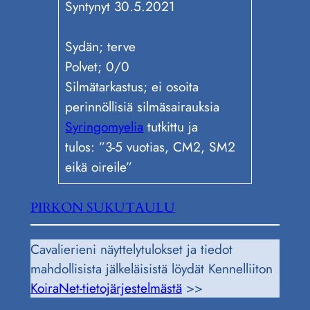
Syntynyt 30.5.2021
Sydän; terve
Polvet; 0/0
Silmätarkastus; ei osoita
perinnöllisiä silmäsairauksia
Syringomyelia
tutkittu ja
tulos: ”3-5 vuotias, CM2, SM2
eikä oireile”
PIRKON SUKUTAULU
Cavalierieni näyttelytulokset ja tiedot
mahdollisista jälkeläisistä löydät Kennelliiton
KoiraNet-tietojärjestelmästä
>>