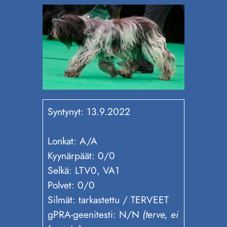
Syntynyt: 13.9.2022
Lonkat: A/A
Kyynärpäät: 0/0
Selkä: LTV0, VA1
Polvet: 0/0
Silmät: tarkastettu / TERVEET
gPRA-geenitesti: N/N
(terve, ei