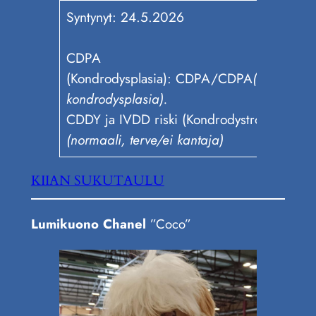
Syntynyt: 24.5.2026
CDPA
(Kondrodysplasia): CDPA/CDPA
(samanperi
kondrodysplasia).
CDDY ja IVDD riski (Kondrodystrofia): N/
(normaali, terve/ei kantaja)
KIIAN SUKUTAULU
Lumikuono Chanel
”Coco”