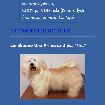
kondrodysplasia).
CDDY ja IVDD riski (Kondrodystrofia): N/
(normaali, terve/ei kantaja)
LILLEMORIN SUKUTAULU
Lumikuono Una Princesa Ùnica
”Una”