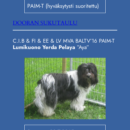
PAIM-T (hyväksytysti suoritettu)
DOORAN SUKUTAULU
C.I.B & FI & EE & LV MVA BALTV’16 PAIM-T
Lumikuono Yerda Pelaya
”Aya”