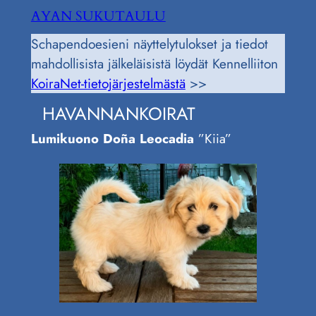
AYAN SUKUTAULU
Schapendoesieni näyttelytulokset ja tiedot
mahdollisista jälkeläisistä löydät Kennelliiton
KoiraNet-tietojärjestelmästä
>>
HAVANNANKOIRAT
Lumikuono Doña Leocadia
”Kiia”