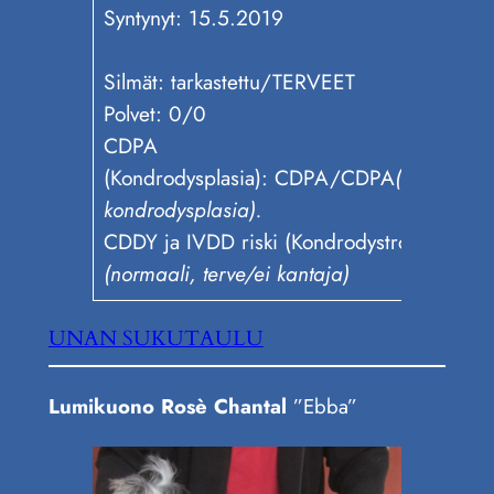
Syntynyt: 15.5.2019
Silmät: tarkastettu/TERVEET
Polvet: 0/0
CDPA
(Kondrodysplasia): CDPA/CDPA
(samanperi
kondrodysplasia).
CDDY ja IVDD riski (Kondrodystrofia): N/
(normaali, terve/ei kantaja)
UNAN SUKUTAULU
Lumikuono Rosè Chantal
”Ebba”