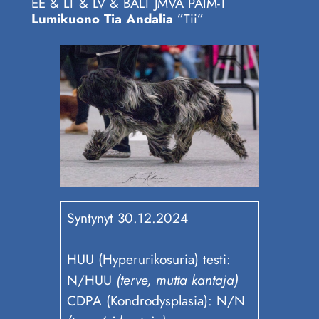
EE & LT & LV & BALT JMVA PAIM-T
Lumikuono Tia Andalia
”Tii”
Syntynyt 30.12.2024
HUU (Hyperurikosuria) testi:
N/HUU
(terve, mutta kantaja)
CDPA (Kondrodysplasia): N/N