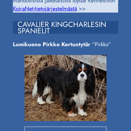
mahdollisista jälkeläisistä löydät Kennelliiton
KoiraNet-tietojärjestelmästä
>>
CAVALIER KINGCHARLESIN
SPANIELIT
Lumikuono Pirkko Kertuntytär
”Pirkko”