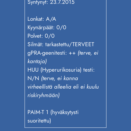
Syntynyt: 23.7.2015
Lonkat: A/A
Kyynärpäät: 0/0
Polvet: 0/0
Silmät: tarkastettu/TERVEET
gPRA-geenitesti: ++
(terve, ei
kantaja)
HUU (Hyperurikosuria) testi:
N/N
(terve, ei kanna
virheellistä alleelia eli ei kuulu
riskiryhmään)
PAIM-T 1 (hyväksytysti
suoritettu)