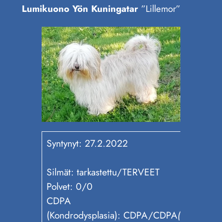
Lumikuono Yön Kuningatar
”Lillemor”
Syntynyt: 27.2.2022
Silmät: tarkastettu/TERVEET
Polvet: 0/0
CDPA
(Kondrodysplasia): CDPA/CDPA
(samanperi